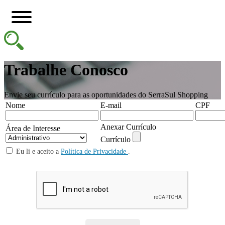
Trabalhe Conosco
Envie seu currículo para as oportunidades do SerraSul Shopping
Nome
E-mail
CPF
Anexar Currículo
Área de Interesse
Currículo
Eu li e aceito a
Política de Privacidade
.